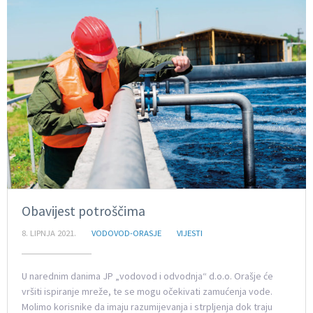
Obavijest potroščima
8. LIPNJA 2021.
VODOVOD-ORASJE
VIJESTI
U narednim danima JP „vodovod i odvodnja“ d.o.o. Orašje će
vršiti ispiranje mreže, te se mogu očekivati zamućenja vode.
Molimo korisnike da imaju razumijevanja i strpljenja dok traju