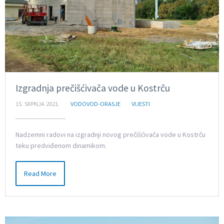
Izgradnja prečišćivača vode u Kostrču
15. SRPNJA 2021.
VODOVOD-ORASJE
VIJESTI
Nadzemni radovi na izgradnji novog prečišćivača vode u Kostrču
teku predviđenom dinamikom.
Read More