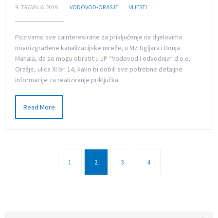
9. TRAVNJA 2019.
VODOVOD-ORASJE
VIJESTI
Pozivamo sve zainteresirane za priključenje na dijelovima
novoizgrađene kanalizacijske mreže, u MZ Ugljara i Donja
Mahala, da se mogu obratit u JP “Vodovod i odvodnja“ d.o.o.
Orašje, ulica XI br. 14, kako bi dobili sve potrebne detaljne
informacije za realiziranje priključka.
Read More
1
2
3
4