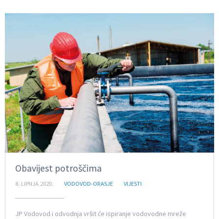
Obavijest potroščima
8. LIPNJA 2020.
VODOVOD-ORASJE
VIJESTI
JP Vodovod i odvodnja vršit će ispiranje vodovodne mreže