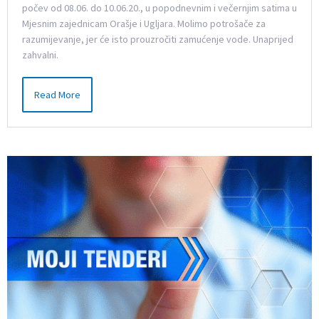
počev od 08.06. do 10.06.20., u popodnevnim i večernjim satima u
Mjesnim zajednicam Orašje i Ugljara. Molimo potrošače za
razumijevanje, jer će isto prouzročiti zamućenje vode. Unaprijed
zahvalni.
Read More