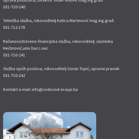
Uprava poduzeća, Direktor Vidan Vidović mag.ing.građ.
031-710-240
Tehnička služba, rukovoditelj Katica Martinović mag.ing.građ.
031-712-178
Računovodstveno-financijska služba, rukovoditelj Jasminka
Hećimović,univ.bacc.oec
031-710-241
Služba općih poslova, rukovoditelj Goran Topić, upravni pravnik
031-710-242
Kontakt e-mail: info@vodovod-orasje.ba