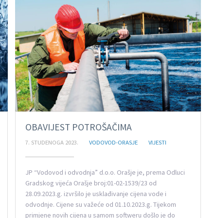
OBAVIJEST POTROŠAČIMA
7. STUDENOGA 2023.
VODOVOD-ORASJE
VIJESTI
JP “Vodovod i odvodnja” d.o.o. Orašje je, prema Odluci
Gradskog vijeća Orašje broj:01-02-1539/23 od
28.09.2023.g. izvršilo je usklađivanje cijena vode i
odvodnje. Cijene su važeće od 01.10.2023.g. Tijekom
primjene novih cijena u samom softweru došlo je do