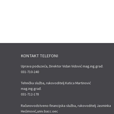
KONTAKT TELEFONI
Uprava poduzeća, Direktor Vidan Vidović mag.ing.građ.
031-710-240
Tehnička služba, rukovoditelj Katica Martinović
mag.ing.građ.
031-712-178
Računovodstveno-financijska služba, rukovoditelj Jasminka
Hećimović,univ.bacc.oec