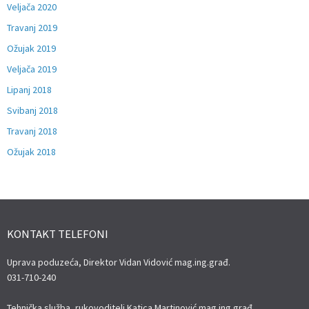
Veljača 2020
Travanj 2019
Ožujak 2019
Veljača 2019
Lipanj 2018
Svibanj 2018
Travanj 2018
Ožujak 2018
KONTAKT TELEFONI
Uprava poduzeća, Direktor Vidan Vidović mag.ing.građ.
031-710-240
Tehnička služba, rukovoditelj Katica Martinović mag.ing.građ.