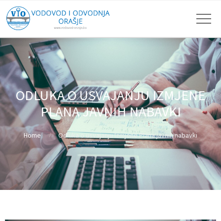
ODLUKA O USVAJANJU IZMJENE
PLANA JAVNIH NABAVKI
Home
Odluka o usvajanju Izmjene Plana javnih nabavki