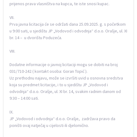
prijenos prava vlasništva na kupca, te iste snosi kupac.
VII.
Prva javna licitacija će se održati dana 25.09.2025. g. s početkom
u 9:00 sati, u sjedištu JP „Vodovod i odvodnja“ d.o.o. Orašje, ul. XI
br. 14 – u dvorištu Poduzeća.
VIII.
Dodatne informacije o javnoj licitaciji mogu se dobiti na broj
031/710-242 ( kontakt osoba: Goran Topić ).
Uz prethodnu najavu, može se izvršiti uvid u osnovna sredstva
koja su predmet licitacije, i to u sjedištu JP „Vodovod i
odvodnja“ d.o.o. Orašje, ul. XI br. 14, svakim radnim danom od
9:30 – 14:00 sati.
IX.
JP „Vodovod i odvodnja“ d.o.o. Orašje, zadržava pravo da
poništi ovaj natječaj u cijelosti ili djelomično.