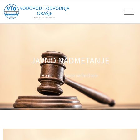
JAVNO NADMETANJE
Home
Javno nadmetanje