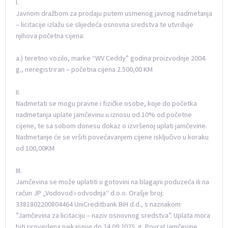
I.
Javnom dražbom za prodaju putem usmenog javnog nadmetanja
– licitacije izlažu se slijedeća osnovna sredstva te utvrđuje
njihova početna cijena:
a.) teretno vozilo, marke “WV Ceddy” godina proizvodnje 2004.
g., neregistriran – početna cijena 2.500,00 KM
II.
Nadmetati se mogu pravne i fizičke osobe, koje do početka
nadmetanja uplate jamčevinu u iznosu od 10% od početne
cijene, te sa sobom donesu dokaz o izvršenoj uplati jamčevine.
Nadmetanje će se vršiti povećavanjem cijene isključivo u koraku
od 100,00KM
III.
Jamčevina se može uplatiti u gotovini na blagajni poduzeća ili na
račun JP „Vodovod i odvodnja“ d.o.o. Orašje broj:
3381802200804464 UniCreditbank BiH d.d., s naznakom
”Jamčevina za licitaciju – naziv osnovnog sredstva”. Uplata mora
biti provedena najkasnije do 24.09.2025. g. Povrat jamčevine