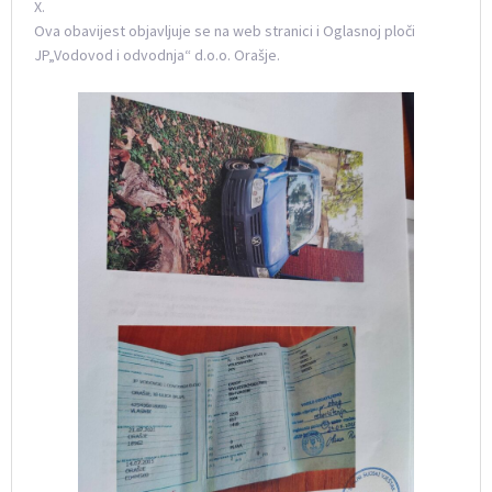
X.
Ova obavijest objavljuje se na web stranici i Oglasnoj ploči
JP„Vodovod i odvodnja“ d.o.o. Orašje.