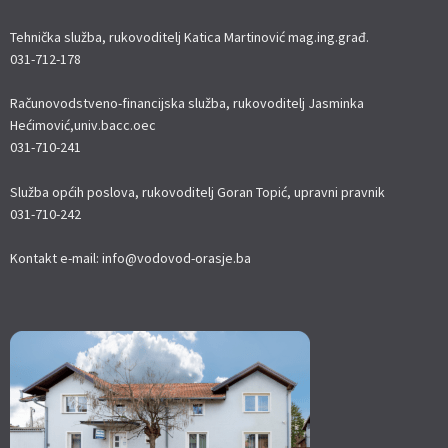
Tehnička služba, rukovoditelj Katica Martinović mag.ing.građ.
031-712-178
Računovodstveno-financijska služba, rukovoditelj Jasminka
Hećimović,univ.bacc.oec
031-710-241
Služba općih poslova, rukovoditelj Goran Topić, upravni pravnik
031-710-242
Kontakt e-mail: info@vodovod-orasje.ba