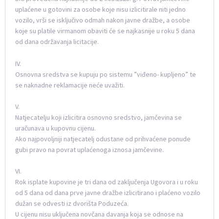
uplaćene u gotovini za osobe koje nisu izlicitirale niti jedno
vozilo, vrši se isključivo odmah nakon javne dražbe, a osobe
koje su platile virmanom obaviti će se najkasnije u roku 5 dana
od dana održavanja licitacije.
IV.
Osnovna sredstva se kupuju po sistemu ”viđeno- kupljeno” te
se naknadne reklamacije neće uvažiti.
V.
Natjecatelju koji izlicitira osnovno sredstvo, jamčevina se
uračunava u kupovnu cijenu.
Ako najpovoljniji natjecatelj odustane od prihvaćene ponude
gubi pravo na povrat uplaćenoga iznosa jamčevine.
VI.
Rok isplate kupovine je tri dana od zaključenja Ugovora i u roku
od 5 dana od dana prve javne dražbe izlicitirano i plaćeno vozilo
dužan se odvesti iz dvorišta Poduzeća.
U cijenu nisu uključena novčana davanja koja se odnose na