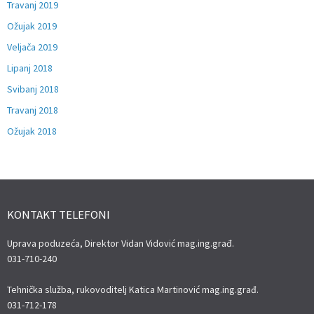
Travanj 2019
Ožujak 2019
Veljača 2019
Lipanj 2018
Svibanj 2018
Travanj 2018
Ožujak 2018
KONTAKT TELEFONI
Uprava poduzeća, Direktor Vidan Vidović mag.ing.građ.
031-710-240
Tehnička služba, rukovoditelj Katica Martinović mag.ing.građ.
031-712-178