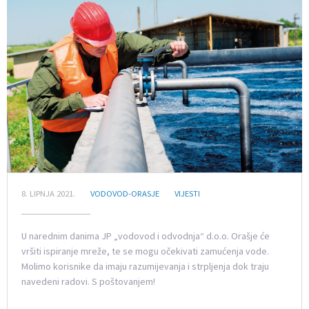
8. LIPNJA 2021.
VODOVOD-ORASJE
VIJESTI
U narednim danima JP „vodovod i odvodnja“ d.o.o. Orašje će
vršiti ispiranje mreže, te se mogu očekivati zamućenja vode.
Molimo korisnike da imaju razumijevanja i strpljenja dok traju
navedeni radovi. S poštovanjem!