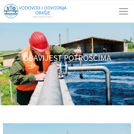
OBAVIJEST POTROŠČIMA
Home
Obavijest potroščima