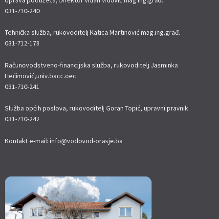
Uprava poduzeća, Direktor Vidan Vidović mag.ing.građ.
031-710-240
Tehnička služba, rukovoditelj Katica Martinović mag.ing.građ.
031-712-178
Računovodstveno-financijska služba, rukovoditelj Jasminka
Hećimović,univ.bacc.oec
031-710-241
Služba općih poslova, rukovoditelj Goran Topić, upravni pravnik
031-710-242
Kontakt e-mail: info@vodovod-orasje.ba