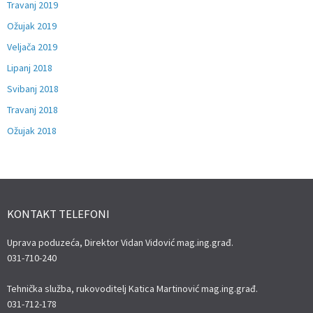
Travanj 2019
Ožujak 2019
Veljača 2019
Lipanj 2018
Svibanj 2018
Travanj 2018
Ožujak 2018
KONTAKT TELEFONI
Uprava poduzeća, Direktor Vidan Vidović mag.ing.građ.
031-710-240
Tehnička služba, rukovoditelj Katica Martinović mag.ing.građ.
031-712-178