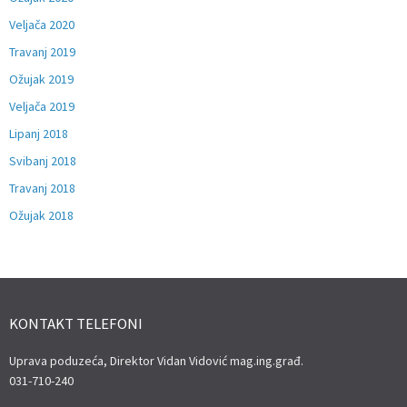
Veljača 2020
Travanj 2019
Ožujak 2019
Veljača 2019
Lipanj 2018
Svibanj 2018
Travanj 2018
Ožujak 2018
KONTAKT TELEFONI
Uprava poduzeća, Direktor Vidan Vidović mag.ing.građ.
031-710-240