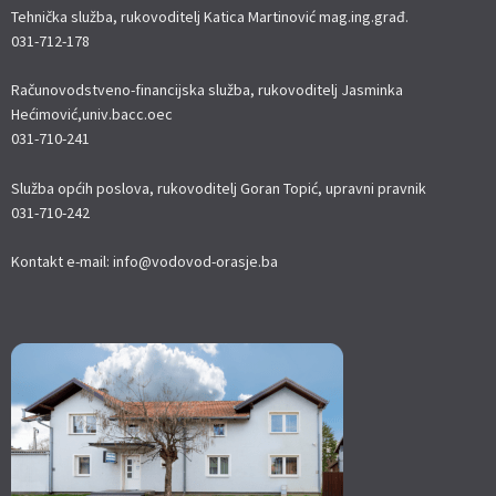
Tehnička služba, rukovoditelj Katica Martinović mag.ing.građ.
031-712-178
Računovodstveno-financijska služba, rukovoditelj Jasminka
Hećimović,univ.bacc.oec
031-710-241
Služba općih poslova, rukovoditelj Goran Topić, upravni pravnik
031-710-242
Kontakt e-mail: info@vodovod-orasje.ba