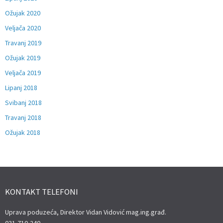
Ožujak 2020
Veljača 2020
Travanj 2019
Ožujak 2019
Veljača 2019
Lipanj 2018
Svibanj 2018
Travanj 2018
Ožujak 2018
KONTAKT TELEFONI
Uprava poduzeća, Direktor Vidan Vidović mag.ing.građ.
031-710-240