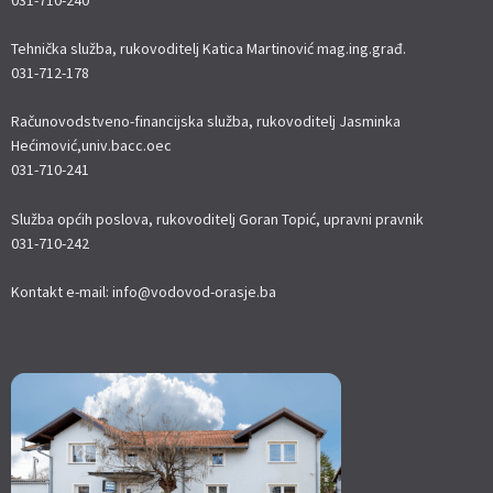
Tehnička služba, rukovoditelj Katica Martinović mag.ing.građ.
031-712-178
Računovodstveno-financijska služba, rukovoditelj Jasminka
Hećimović,univ.bacc.oec
031-710-241
Služba općih poslova, rukovoditelj Goran Topić, upravni pravnik
031-710-242
Kontakt e-mail: info@vodovod-orasje.ba