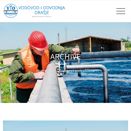
ARCHIVE
Home
Obavijest potroščima