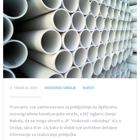
9. TRAVNJA 2019.
VODOVOD-ORASJE
VIJESTI
Pozivamo sve zainteresirane za priključenje na dijelovima
novoizgrađene kanalizacijske mreže, u MZ Ugljara i Donja
Mahala, da se mogu obratit u JP “Vodovod i odvodnja“ d.o.o.
Orašje, ulica XI br. 14, kako bi dobili sve potrebne detaljne
informacije za realiziranje priključka.