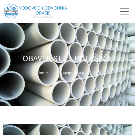
OBAVIJEST ZA POTRŠAČE
Home
Obavijest za potršače