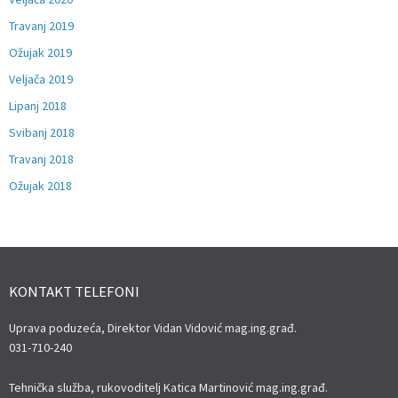
Travanj 2019
Ožujak 2019
Veljača 2019
Lipanj 2018
Svibanj 2018
Travanj 2018
Ožujak 2018
KONTAKT TELEFONI
Uprava poduzeća, Direktor Vidan Vidović mag.ing.građ.
031-710-240
Tehnička služba, rukovoditelj Katica Martinović mag.ing.građ.