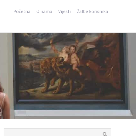
Početna
O nama
Vijesti
Žalbe korisnika