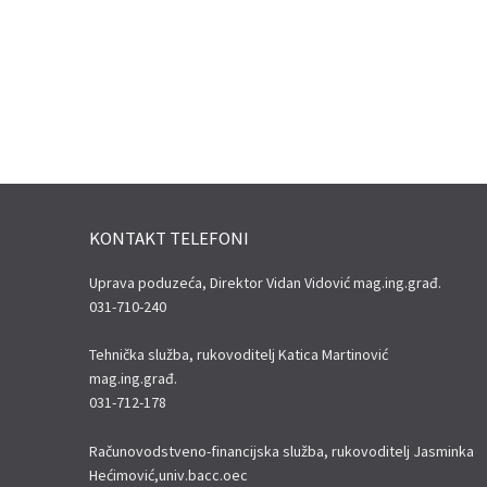
KONTAKT TELEFONI
Uprava poduzeća, Direktor Vidan Vidović mag.ing.građ.
031-710-240
Tehnička služba, rukovoditelj Katica Martinović
mag.ing.građ.
031-712-178
Računovodstveno-financijska služba, rukovoditelj Jasminka
Hećimović,univ.bacc.oec