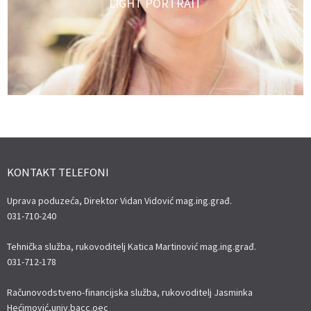
LIGHT PORTRAIT
KONTAKT TELEFONI
Uprava poduzeća, Direktor Vidan Vidović mag.ing.građ.
031-710-240
Tehnička služba, rukovoditelj Katica Martinović mag.ing.građ.
031-712-178
Računovodstveno-financijska služba, rukovoditelj Jasminka
Hećimović,univ.bacc.oec