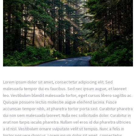
Lorem ipsum dolor sit amet, consectetur adipiscing elit. Sed
malesuada tempor dui eu faucibus. Sed nec ipsum augue, et laoreet
leo. Vestibulum blandit malesuada tortor, eget cursus libero sagittis ac.
Quisque posuere lectus molestie augue eleifend lacinia. Fusce
accumsan tempor nibh, at pharetra tortor porta sed. Curabitur pharetra
dui non sem malesuada laoreet. Nulla nec sollicitudin dolor. Curabitur in
erat non turpis iaculis pharetra. Nullam vel eros id dui pharetra ultricies
a id nisl. Vestibulum ornare vulputate velit ut tempus. Nunc a felis in
tortor posuere rhoncus. Lorem ipsum dolor sit amet, consectetur