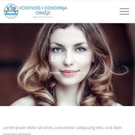
LISA ANN
Home
Lisa Ann
Lorem ipsum dolor sit amet, consetetur sadipscing elitr, sed diam
nonumy eirmod.