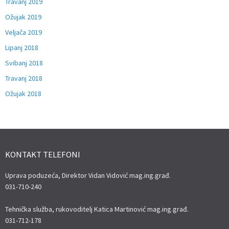
Travanj 2019
Ožujak 2019
Veljača 2019
Lipanj 2018
Svibanj 2018
Travanj 2018
Ožujak 2018
KONTAKT TELEFONI
Uprava poduzeća, Direktor Vidan Vidović mag.ing.građ.
031-710-240
Tehnička služba, rukovoditelj Katica Martinović mag.ing.građ.
031-712-178