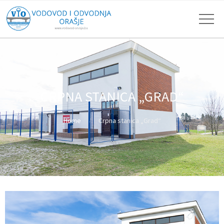
CRPNA STANICA „GRAD“
Home
Crpna stanica „Grad“