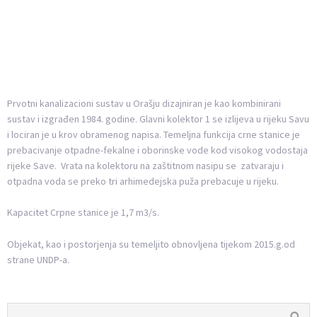
Prvotni kanalizacioni sustav u Orašju dizajniran je kao kombinirani
sustav i izgrađen 1984. godine. Glavni kolektor 1 se izlijeva u rijeku Savu
i lociran je u krov obramenog napisa. Temeljna funkcija crne stanice je
prebacivanje otpadne-fekalne i oborinske vode kod visokog vodostaja
rijeke Save. Vrata na kolektoru na zaštitnom nasipu se zatvaraju i
otpadna voda se preko tri arhimedejska puža prebacuje u rijeku.
Kapacitet Crpne stanice je 1,7 m3/s.
Objekat, kao i postorjenja su temeljito obnovljena tijekom 2015.g.od
strane UNDP-a.