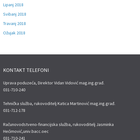
Lipanj 2018
Svibanj 2018
Travanj 2018
Ožujak 2018
KONTAKT TELEFONI
Uprava poduzeća, Direktor Vidan Vidović mag.ing.građ.
031-710-240
Tehnička služba, rukovoditelj Katica Martinović mag.ing.građ.
031-712-178
Računovodstveno-financijska služba, rukovoditelj Jasminka
Hećimović,univ.bacc.oec
031-710-241