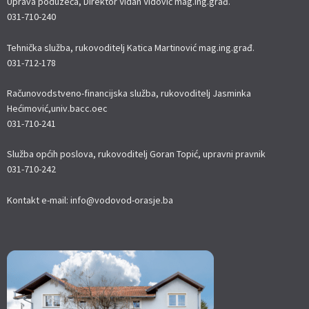
Uprava poduzeća, Direktor Vidan Vidović mag.ing.građ.
031-710-240
Tehnička služba, rukovoditelj Katica Martinović mag.ing.građ.
031-712-178
Računovodstveno-financijska služba, rukovoditelj Jasminka
Hećimović,univ.bacc.oec
031-710-241
Služba općih poslova, rukovoditelj Goran Topić, upravni pravnik
031-710-242
Kontakt e-mail: info@vodovod-orasje.ba