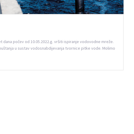
t dana počev od 10.05.2022.g. vršiti ispiranje vodovodne mreže.
ja puštanja u sustav vodosnabdijevanja tvornice pitke vode. Molimo