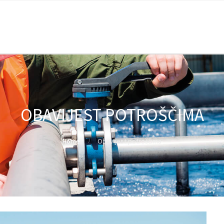
OBAVIJEST POTROŠČIMA
Home
Obavijest potroščima