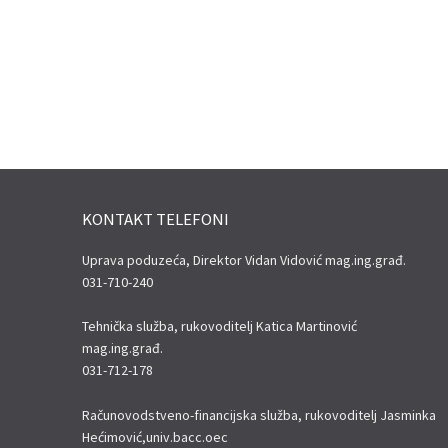
KONTAKT TELEFONI
Uprava poduzeća, Direktor Vidan Vidović mag.ing.građ.
031-710-240
Tehnička služba, rukovoditelj Katica Martinović
mag.ing.građ.
031-712-178
Računovodstveno-financijska služba, rukovoditelj Jasminka
Hećimović,univ.bacc.oec